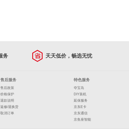
服务
天天低价，畅选无忧
售后服务
特色服务
售后政策
夺宝岛
价格保护
DIY装机
退款说明
延保服务
返修/退换货
京东E卡
取消订单
京东通信
京鱼座智能