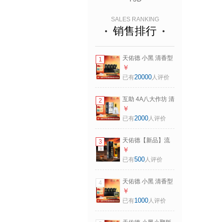
SALES RANKING
销售排行
天佑德 小黑 清香型
1
白酒 青稞酒 42度
￥
125mL 4瓶
20000
已有
人评价
互助 4A八大作坊 清
2
香型白酒 青稞酒 46
￥
度 500mL 1瓶
2000
已有
人评价
天佑德【新品】流
3
沙12 雪莉青稞酒
￥
43度 750ml 单瓶装
500
已有
人评价
天佑德 小黑 清香型
4
白酒 青稞酒 52度
￥
125mL 4瓶
1000
已有
人评价