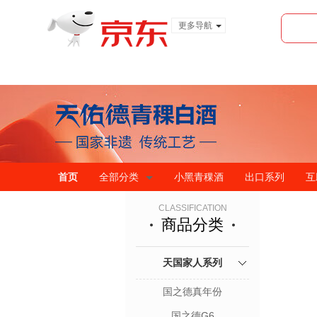
更多导航
服装城
食品
金融
首页
全部分类
小黑青稞酒
出口系列
互
CLASSIFICATION
商品分类
天国家人系列
国之德真年份
国之德G6