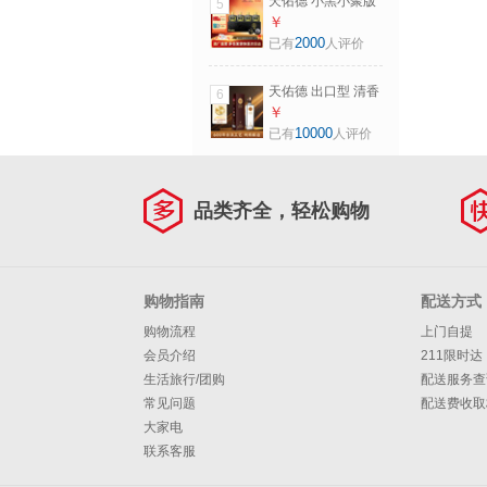
天佑德 小黑小聚版
5
清香型白酒 青稞酒
￥
42度 125mL 6瓶
2000
已有
人评价
天佑德 出口型 清香
6
型白酒 青稞酒 42度
￥
750mL 1瓶
10000
已有
人评价
品类齐全，轻松购物
购物指南
配送方式
购物流程
上门自提
会员介绍
211限时达
生活旅行/团购
配送服务查
常见问题
配送费收取
大家电
联系客服