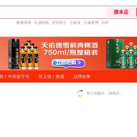
酷爽啤酒
红酒特惠
贵州茅台
五粮液
百威英博
拉菲
助丨中华老字号
世义德丨散酒
品牌故事
努力加载中，请稍后...