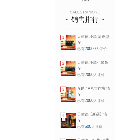
SALES RANKING
销售排行
天佑德 小黑 清香型
1
白酒 青稞酒 42度
￥
125mL 4瓶
20000
已有
人评价
天佑德 小黑小聚版
2
清香型白酒 青稞酒
￥
42度 125mL 6瓶
2000
已有
人评价
互助 4A八大作坊 清
3
香型白酒 青稞酒 46
￥
度 500mL 1瓶
2000
已有
人评价
天佑德【新品】流
4
沙12 雪莉青稞酒
￥
43度 750ml 单瓶装
500
已有
人评价